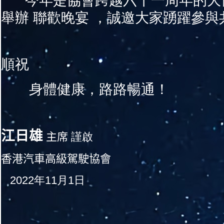
今年是協會跨越六十一周年的大
舉辦 聯歡晚宴 ，誠邀大家踴躍參與
順祝
身體健康，路路暢通！
江日雄
主席
謹啟
香港汽車高級駕駛協會
2022
年11月1日