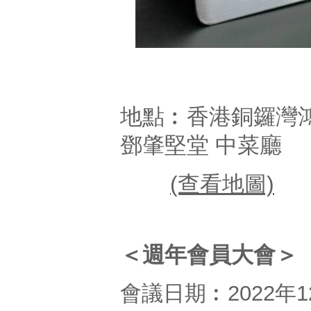
地點︰香港銅鑼灣鴻
鄧肇堅堂 中菜廳
(查看地圖)
＜週年會員大會＞
會議日期︰2022年1