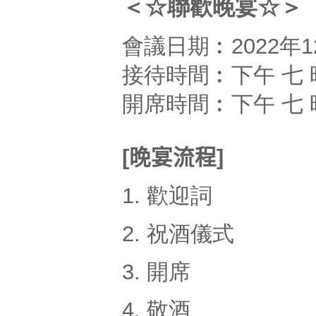
＜☆聯歡晚宴☆＞
會議日期︰2022年1
接待時間︰下午 七 
開席時間︰下午 七 
[晚宴流程]
1. 歡迎詞
2. 祝酒儀式
3. 開席
4. 敬酒